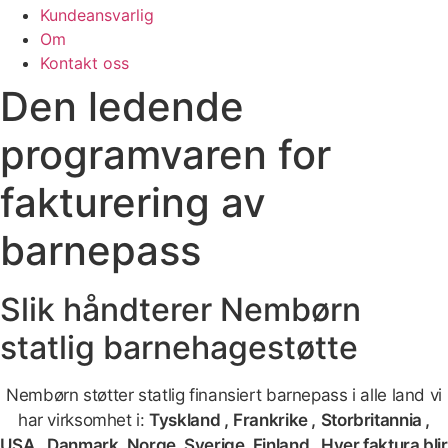
Kundeansvarlig
Om
Kontakt oss
Den ledende
programvaren for
fakturering av
barnepass
Slik håndterer Nembørn
statlig barnehagestøtte
Nembørn støtter statlig finansiert barnepass i alle land vi
har virksomhet i:
Tyskland
,
Frankrike
,
Storbritannia
,
USA
,
Danmark, Norge, Sverige, Finland
. Hver faktura blir