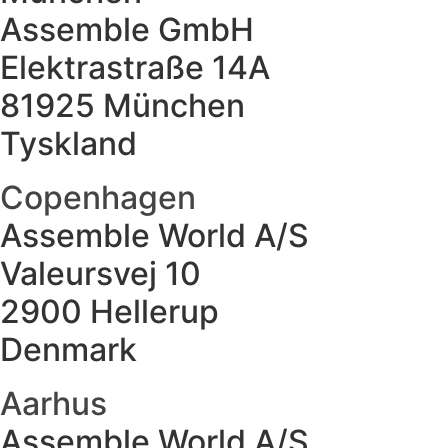
Assemble GmbH
Elektrastraße 14A
81925 München
Tyskland
Copenhagen
Assemble World A/S
Valeursvej 10
2900 Hellerup
Denmark
Aarhus
Assemble World A/S