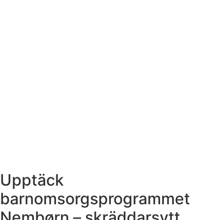
Upptäck
barnomsorgsprogrammet
Nembørn – skräddarsytt