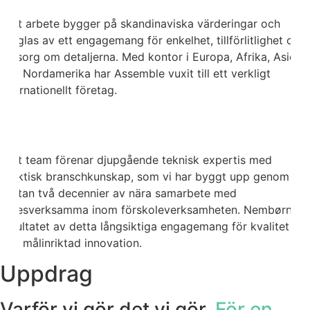
Vårt arbete bygger på skandinaviska värderingar och
präglas av ett engagemang för enkelhet, tillförlitlighet och
omsorg om detaljerna. Med kontor i Europa, Afrika, Asien
och Nordamerika har Assemble vuxit till ett verkligt
internationellt företag.
Vårt team förenar djupgående teknisk expertis med
praktisk branschkunskap, som vi har byggt upp genom
nästan två decennier av nära samarbete med
yrkesverksamma inom förskoleverksamheten. Nembørn är
resultatet av detta långsiktiga engagemang för kvalitet
och målinriktad innovation.
Uppdrag
Varför vi gör det vi gör.
För en