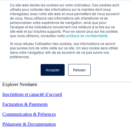
Aller
Ce site web stocke les cookies sur votre ordinateur. Ces cookies sont
utilisés pour collecter des informations sur la manière dont vous
au
interagissez avec notre site web et nous permettent de nous souvenir
Solutions
contenu
de vous. Nous utilisons ces informations afin d'améliorer et de
personnaliser votre expérience de navigation, ainsi que pour
Caractéristiques de l’IA
l'analyse et les indicateurs concernant nos visiteurs à la fois sur ce
site web et sur d'autres supports. Pour en savoir plus sur les cookies
Carrières
que nous utilisons, consultez notre
politique de confidentialité
.
Si vous refusez l'utilisation des cookies, vos informations ne seront
À propos
pas suivies lors de votre visite sur ce site. Un seul cookie sera utilisé
dans votre navigateur afin de se souvenir de ne pas suivre vos
Contactez nous
préférences.
Accepter
Refuser
Explorer Nembørn
Inscriptions et capacité d’accueil
Facturation & Paiements
Communication & Présences
Pédagogie & Documentation